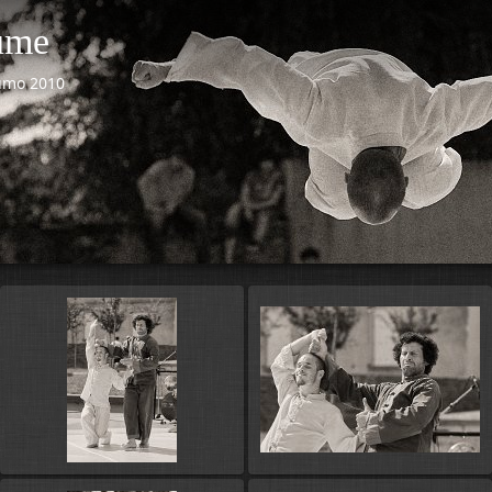
ume
umo 2010
Démarre